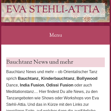
EVA STEHLI-ATTIA
Menu
Skip
to
Bauchtanz News und mehr
content
Bauchtanz News und mehr – ob Orientalischer Tanz
Bauchtanz,
Kinderbauchtanz
Bollywood
sprich
,
India Fusion
Odissi Fusion
Dance,
,
oder auch
Meditationstanz… Hier findest Du alle News, zu den
Tanzangeboten wie Shows oder Workshops von Eva
Stehli-Attia. Und das in Kürze mit den Links zur
jeweiligen Seite, auf welcher dann die ausführliche