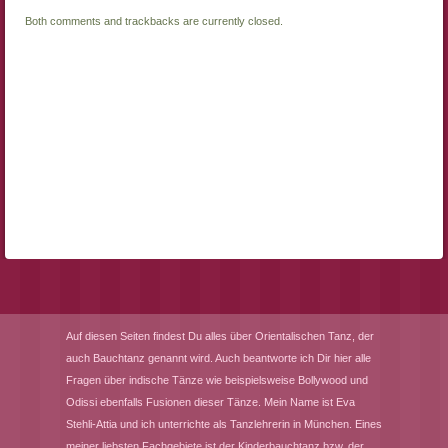
Both comments and trackbacks are currently closed.
Auf diesen Seiten findest Du alles über Orientalischen Tanz, der
auch Bauchtanz genannt wird. Auch beantworte ich Dir hier alle
Fragen über indische Tänze wie beispielsweise Bollywood und
Odissi ebenfalls Fusionen dieser Tänze. Mein Name ist Eva
Stehli-Attia und ich unterrichte als Tanzlehrerin in München. Eines
meiner liebsten Fachgebiete ist der Kinderbauchtanz bzw. der