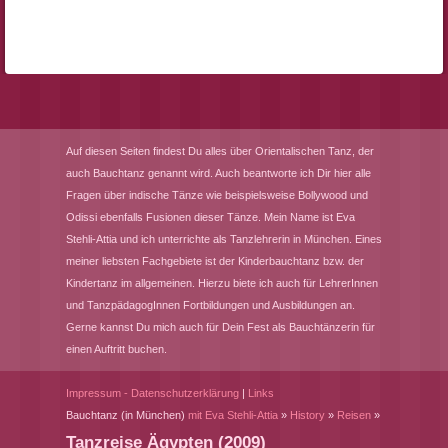
Auf diesen Seiten findest Du alles über Orientalischen Tanz, der
auch Bauchtanz genannt wird. Auch beantworte ich Dir hier alle
Fragen über indische Tänze wie beispielsweise Bollywood und
Odissi ebenfalls Fusionen dieser Tänze. Mein Name ist Eva
Stehli-Attia und ich unterrichte als Tanzlehrerin in München. Eines
meiner liebsten Fachgebiete ist der Kinderbauchtanz bzw. der
Kindertanz im allgemeinen. Hierzu biete ich auch für LehrerInnen
und TanzpädagogInnen Fortbildungen und Ausbildungen an.
Gerne kannst Du mich auch für Dein Fest als Bauchtänzerin für
einen Auftritt buchen.
Impressum - Datenschutzerklärung
|
Links
Bauchtanz (in München)
mit Eva Stehli-Attia
»
History
»
Reisen
»
Tanzreise Ägypten (2009)