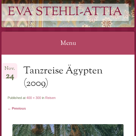
EVA STEHLI-ATTIA
Menu
Skip
Tanzreise Ägypten
Nov.
to
24
content
(2009)
Published at
400 × 300
in
Reisen
← Previous